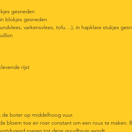
lokjes gesneden
 in blokjes gesneden
rundvlees, varkensvlees, tofu ...), in hapklare stukjes ge
uillon
klevende rijst
an de boter op middelhoog vuur.
de bloem toe en roer constant om een roux te maken. 
ortdurend roeren tot deze goudbruin wordt.