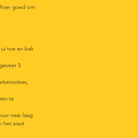
 Roer goed om
 ui toe en bak
ngeveer 5
arkensvlees,
ten te
uur naar laag.
 het eiwit