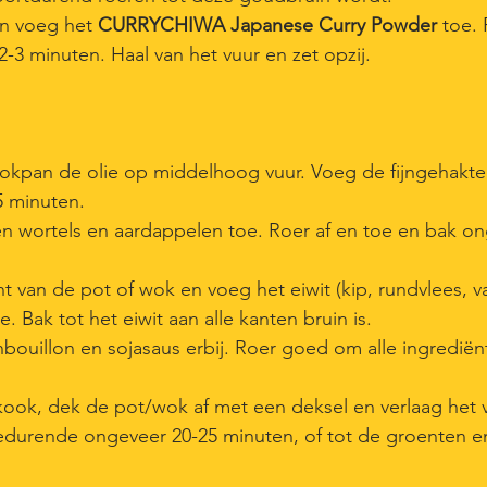
 en voeg het
CURRYCHIWA Japanese Curry Powder
toe.
3 minuten. Haal van het vuur en zet opzij.
 wokpan de olie op middelhoog vuur. Voeg de fijngehakte
5 minuten.
n wortels en aardappelen toe. Roer af en toe en bak o
t van de pot of wok en voeg het eiwit (kip, rundvlees, v
e. Bak tot het eiwit aan alle kanten bruin is.
nbouillon en sojasaus erbij. Roer goed om alle ingrediën
ook, dek de pot/wok af met een deksel en verlaag het v
gedurende ongeveer 20-25 minuten, of tot de groenten en