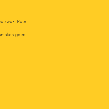
 pot/wok. Roer
e smaken goed